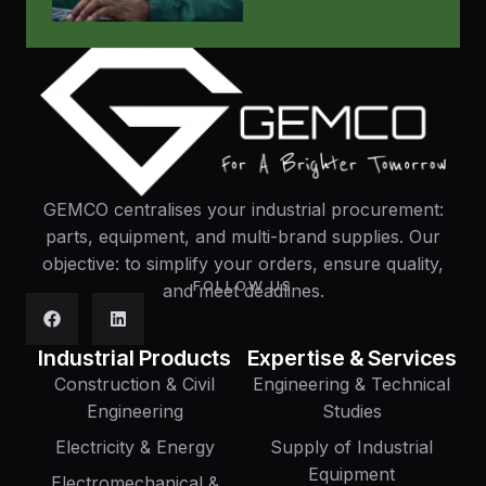
GEMCO centralises your industrial procurement:
parts, equipment, and multi-brand supplies. Our
objective: to simplify your orders, ensure quality,
FOLLOW US
and meet deadlines.
Industrial Products
Expertise & Services
Construction & Civil
Engineering & Technical
Engineering
Studies
Electricity & Energy
Supply of Industrial
Equipment
Electromechanical &