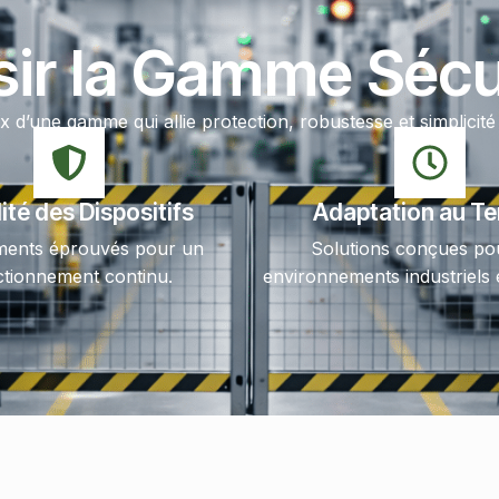
sir la Gamme Sécur
ix d’une gamme qui allie protection, robustesse et simplicité 
lité des Dispositifs
Adaptation au Te
ments éprouvés pour un
Solutions conçues po
ctionnement continu.
environnements industriels e