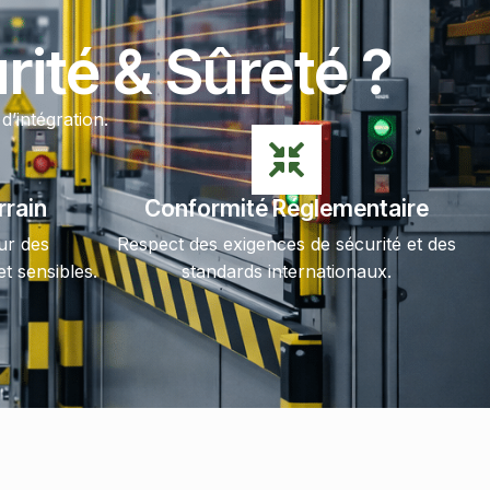
ité & Sûreté ?
d’intégration.
rrain
Conformité Réglementaire
ur des
Respect des exigences de sécurité et des
t sensibles.
standards internationaux.