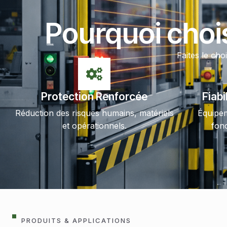
Pourquoi choi
Faites le cho
Protection Renforcée
Fiabi
Réduction des risques humains, matériels
Équipe
et opérationnels.
fon
PRODUITS & APPLICATIONS