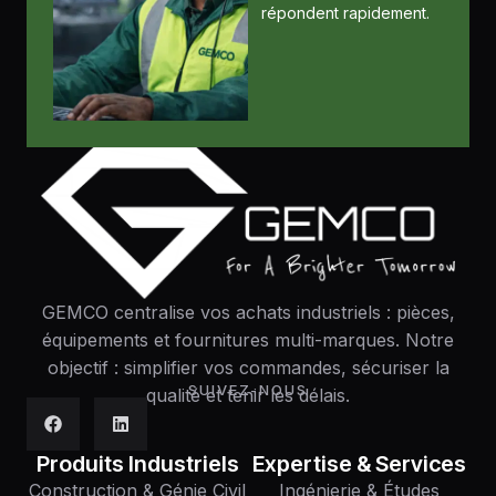
répondent rapidement.
GEMCO centralise vos achats industriels : pièces,
équipements et fournitures multi-marques. Notre
objectif : simplifier vos commandes, sécuriser la
SUIVEZ-NOUS
qualité et tenir les délais.
Produits Industriels
Expertise & Services
Construction & Génie Civil
Ingénierie & Études