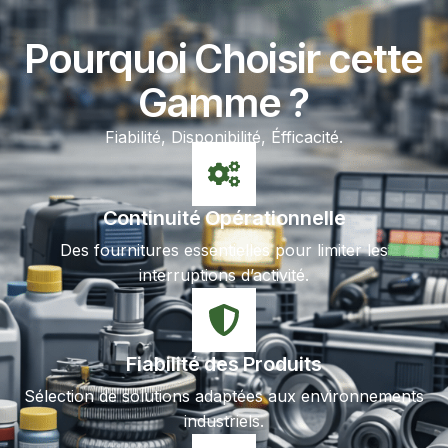
Pourquoi Choisir cette
Gamme ?
Fiabilité, Disponibilité, Éfficacité.
Continuité Opérationnelle
Des fournitures essentielles pour limiter les
interruptions d’activité.
Fiabilité des Produits
Sélection de solutions adaptées aux environnements
industriels.