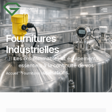
Fournitures
Industrielles
Les consommables et équipements
essentiels à la continuité de vos
opérations.
Accueil
Fournitures Industrielles